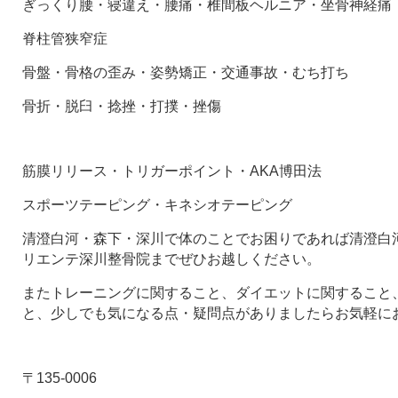
ぎっくり腰・寝違え・腰痛・椎間板ヘルニア・坐骨神経痛
脊柱管狭窄症
骨盤・骨格の歪み・姿勢矯正・交通事故・むち打ち
骨折・脱臼・捻挫・打撲・挫傷
筋膜リリース・トリガーポイント・AKA博田法
スポーツテーピング・キネシオテーピング
清澄白河・森下・深川で体のことでお困りであれば清澄白河
リエンテ深川整骨院までぜひお越しください。
またトレーニングに関すること、ダイエットに関すること
と、少しでも気になる点・疑問点がありましたらお気軽に
〒135-0006