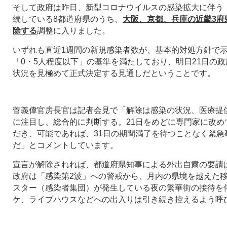
そして政府は昨日、新型コロナウイルスの感染拡大に伴う
続している8都道府県のうち、
大阪、京都、兵庫の近畿3府
除する
調整に入りました。
いずれも直近1週間の新規感染者数が、基本的対処方針で示
「0・5人程度以下」の基準を満たしており、明日21日の
状況を見極めて正式決定する見通しだということです。
菅義偉官房長官は記者会見で「解除は感染の状況、医療提
に注目し、総合的に判断する。21日をめどに専門家に改め
だき、可能であれば、31日の期間満了を待つことなく緊急
だ」とコメントしています。
宣言が解除されれば、都道府県知事による外出自粛の要請
政府は「感染第2波」への警戒から、月内の県境を越えた
スター（感染者集団）が発生している夜の繁華街の接待を
ケ、ライブハウスなどへの出入りは引き続き控えるよう呼