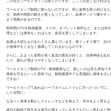
この先もワールドカップは続くのですが、ここで注意しなければな
ワールドカップ観戦に限らないのですが、同じ姿勢を取り続けるた
り
、筋肉や関節の動きが悪くなってしまい、結果ギックリ腰やギッ
まう危険があるのです。
長時間のTV＆映画鑑賞、スマホ、タブレット操作など、または何
理など）は身体をこわばらせ、血流を悪くしてしまいます。
血液は大切なものをたくさん運んでいます。夜ぐっすり寝て、次の
が身体中をくまなく循環してくれるからなのです。
さらに、止まった姿勢が長く血流の悪化が続くと、自律神経も乱れ
たり、疲れが溜まりやすくなってしまいます。
ワールドカップ観戦やTV・映画鑑賞など、楽しいのは百も承知で
身体を労るといった意味では、観戦鑑賞中でも意識的に身体を少し
ですね！
ワールドカップであればハーフタイムにトイレに行ったついでに。
した合間に。
なるべく身体を動かしストレッチなどを加えて、水分をよく摂るよ
連日の観戦で寝不足＆疲労が溜まっている方でもだいぶ変わると思