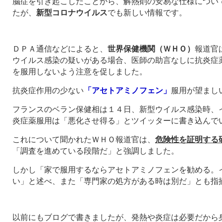
脳症を引き起こしたことから、解熱剤の安易な仕様につい
たが、
新型コロナウイルス
でも新しい情報です。
ＤＰＡ通信などによると、
世界保健機関（ＷＨＯ）
報道官
ウイルス感染の疑いがある場合、医師の助言なしに抗炎症
を服用しないよう注意を促しました。
抗炎症作用の少ない
「アセトアミノフェン」
服用が望まし
フランスのベラン保健相は１４日、新型ウイルス感染時、
炎症薬服用は「悪化させ得る」とツイッターに書き込んで
これについて聞かれたＷＨＯ報道官は、
危険性を証明する
「調査を進めている段階だ」と強調しました。
しかし「家で服用するならアセトアミノフェンを勧める。
い」と述べ、また「専門家の処方がある時は別だ」とも指
以前にもブログで書きましたが、発熱や炎症は必要だから