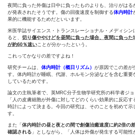
夜間に負った外傷は日中に負ったものよりも、治りがはる
が発表されたそうです。傷の回復速度を制御する
体内時計
果的に機能するためだといいます。
米医学誌サイエンス・トランスレーショナル・メディシン
ると、
切り傷ややけどを昼間に負った場合、夜間に負った
が約60％速い
ことが分かったという。
これってかなりの差ですよね！
研究チームは、
体内時計（概日リズム）
が原因でこの差が
す。体内時計が睡眠、代謝、ホルモン分泌などを含む重要
しているためです。
論文の主執筆者で、英MRC分子生物学研究所の科学者ジ
「人の皮膚細胞が外傷に対してどのくらい効果的に反応す
時計によって決まる。今回の研究は、そのことを初めて示
す。
また「
体内時計の昼と夜との間で創傷治癒速度に約2倍の
確認される
」としながら、「人体は外傷が発生する可能性