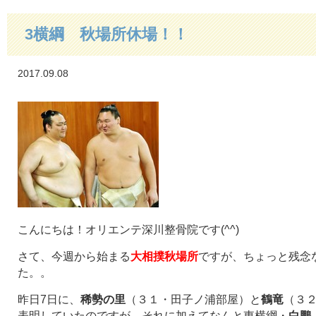
3横綱 秋場所休場！！
2017.09.08
こんにちは！オリエンテ深川整骨院です(^^)
さて、今週から始まる
大相撲秋場所
ですが、ちょっと残念
た。。
昨日7日に、
稀勢の里
（３１・田子ノ浦部屋）と
鶴竜
（３
表明していたのですが、それに加えてなんと東横綱・
白鵬